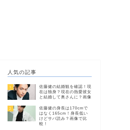
人気の記事
佐藤健の結婚観を確認！現
1
在は独身？現在の熱愛彼女
と結婚して奥さんに？画像
佐藤健の身長は170cmで
2
はなく165cm！身長低い
けどサバ読み？画像で比
較！