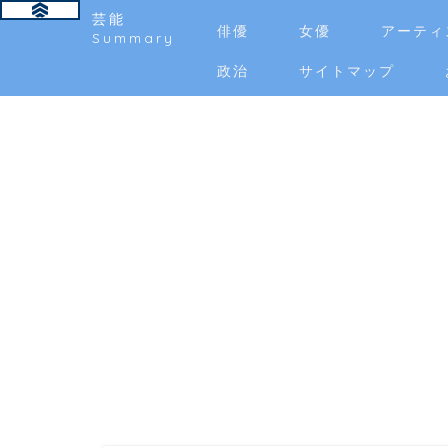
芸能
俳優
女優
アーティ
Summary
政治
サイトマップ