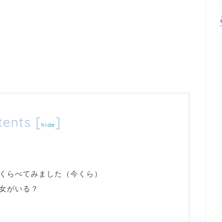
tents
[
]
hide
くらべてみました（今くら）
女がいる？