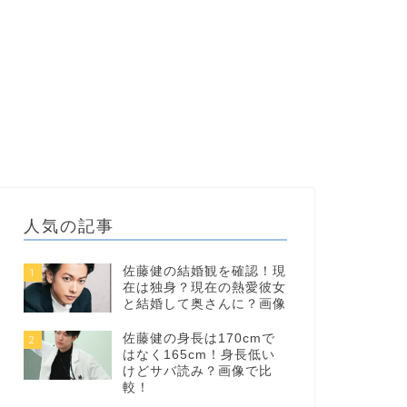
人気の記事
佐藤健の結婚観を確認！現
1
在は独身？現在の熱愛彼女
と結婚して奥さんに？画像
佐藤健の身長は170cmで
2
はなく165cm！身長低い
けどサバ読み？画像で比
較！