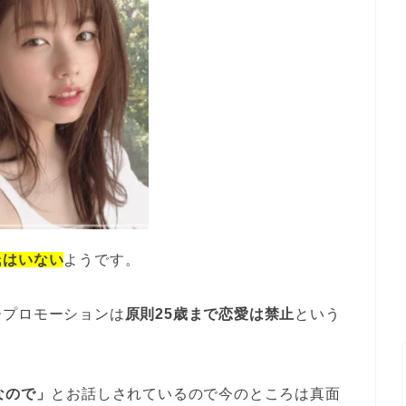
氏はいない
ようです。
ープロモーションは
原則25歳まで恋愛は禁止
という
なので」
とお話しされているので今のところは真面