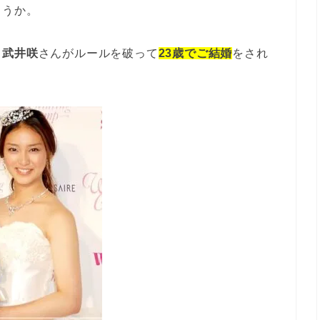
ょうか。
る
武井咲
さんがルールを破って
23歳でご結婚
をされ