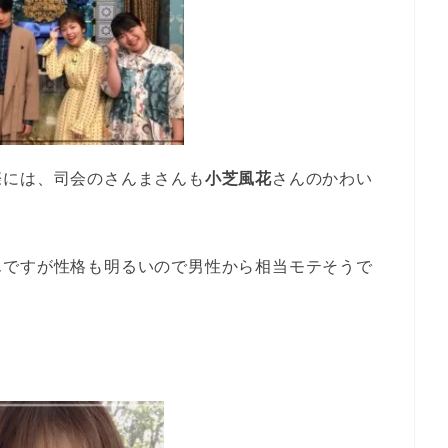
際には、司会のさんまさんも
小芝風花
さんのかわい
んですが性格も明るいので男性から相当モテそうで