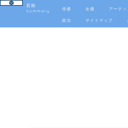
芸能
俳優
女優
アーティ
Summary
政治
サイトマップ