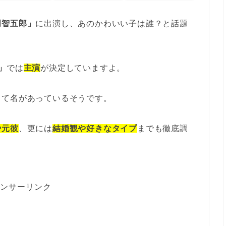
明智五郎」
に出演し、あのかわいい子は誰？と話題
」
では
主演
が決定していますよ。
して名があっているそうです。
や元彼
、更には
結婚観や好きなタイプ
までも徹底調
ンサーリンク