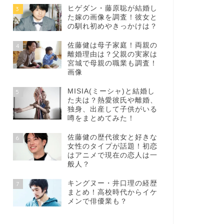
ヒゲダン・藤原聡が結婚し
3
た嫁の画像を調査！彼女と
の馴れ初めやきっかけは？
佐藤健は母子家庭！両親の
4
離婚理由は？父親の実家は
宮城で母親の職業も調査！
画像
MISIA(ミーシャ)と結婚し
5
た夫は？熱愛彼氏や離婚、
独身、出産して子供がいる
噂をまとめてみた！
佐藤健の歴代彼女と好きな
6
女性のタイプが話題！初恋
はアニメで現在の恋人は一
般人？
キングヌー・井口理の経歴
7
まとめ！高校時代からイケ
メンで俳優業も？