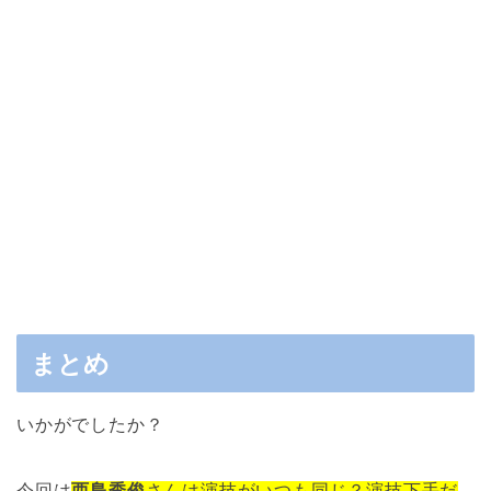
まとめ
いかがでしたか？
今回は
西島秀俊
さんは演技がいつも同じ？演技下手だ