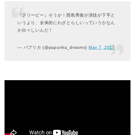
『クリーピー』そうか！西島秀俊が演技が下手と
いうより、全体的にわざとらしいっていうかなん
か白々しいんだ！
— パプリカ (@papurika_dreams)
May 7, 2017