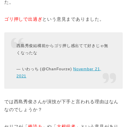
た。
ゴリ押しで出過ぎ
という意見までありました。
西島秀俊結構前からゴリ押し感出てて好きじゃ無
くなったな
— いわっち (@ChanFourze)
November 21,
2021
では西島秀俊さんが演技が下手と言われる理由はなん
なのでしょうか？
セリフが「
棒読み
」や「
大根役者
」という意見があり