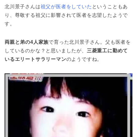
北川景子さんは
祖父が医者をしていた
ということもあ
り、尊敬する祖父に影響されて医者を志望したようで
す。
両親と弟の4人家族
で育った北川景子さん。父も医者を
しているのかな？と思いましたが、
三菱重工に勤めて
いるエリートサラリーマン
のようですね。