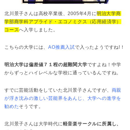
北川景子さんは高校卒業後、2005年4月に
明治大学商
学部商学科アプライド・エコノミクス（応用経済学）
コース
へ入学しました。
こちらの大学には、
AO推薦入試
で入ったようですね!！
明治大学は偏差値７１程の超難関大学
ですよね！中学
からずっとハイレベルな学校に通っているんですね。
すでに芸能活動をしていた北川景子さんですが、
両親
が浮き沈みの激しい芸能界をあんじ、大学への進学を
勧めた
そうです。
北川景子さんは大学時代に
軽音楽サークルに所属し、