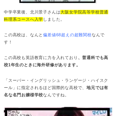
中学卒業後、北川景子さんは
大阪女学院高等学校普通
科理系コースへ入学
しました。
この高校は、なんと
偏差値68超えの超難関校
なんで
す！
この高校も英語教育に力を入れており
、普通科でも高
校1年生のときに海外研修があります。
「スーパー・イングリッシュ・ランゲージ・ハイスク
ール」に指定されるほど国際的な高校で、
地元では有
名な名門お嬢様学校
なんですね。