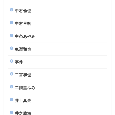
中村倫也
中村里帆
中条あやみ
亀梨和也
事件
二宮和也
二階堂ふみ
井上真央
井之脇海