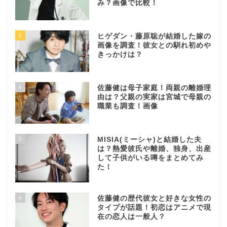
み？画像で比較！
3
ヒゲダン・藤原聡が結婚した嫁の
画像を調査！彼女との馴れ初めや
きっかけは？
4
佐藤健は母子家庭！両親の離婚理
由は？父親の実家は宮城で母親の
職業も調査！画像
5
MISIA(ミーシャ)と結婚した夫
は？熱愛彼氏や離婚、独身、出産
して子供がいる噂をまとめてみ
た！
6
佐藤健の歴代彼女と好きな女性の
タイプが話題！初恋はアニメで現
在の恋人は一般人？