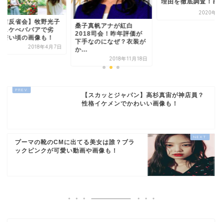
理由を徹底調査！画
2020年5
有吉反省会】牧野光子
桑子真帆アナが紅白
ドスケべババアで劣
2018司会！昨年評価が
？若い頃の画像も！
下手なのになぜ？衣装が
2018年4月7日
か...
2018年11月18日
【スカッとジャパン】高杉真宙が神店員？
性格イケメンでかわいい画像も！
プーマの靴のCMに出てる美女は誰？ブラ
ックピンクが可愛い動画や画像も！