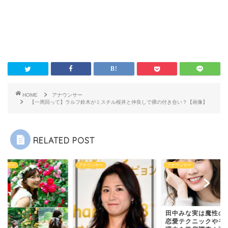
HOME
アナウンサー
【一周回って】ラルフ鈴木がミスチル桜井と仲良しで裸の付き合い？【画像】
RELATED POST
ウンサー
アナウンサー
アナウンサー
田中みな実は魔性の
恋愛テクニックやモ