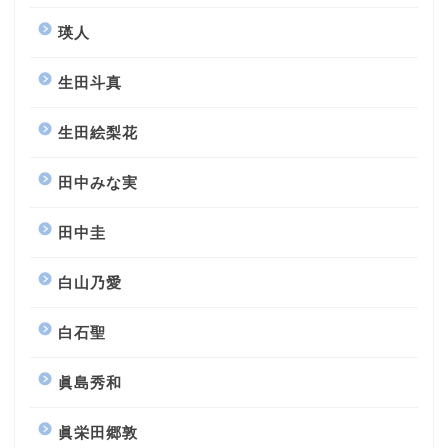
瑛人
生田斗真
生田絵梨花
田中みな実
田中圭
白山乃愛
白石聖
眞島秀和
眞栄田郷敦