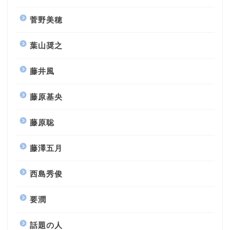
菅野美穂
葉山奨之
藤井風
藤原基央
藤原聡
藤澤五月
西島秀俊
要潤
話題の人