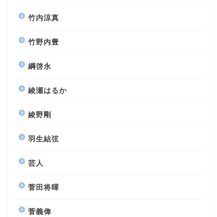
竹内涼真
竹野内豊
綱啓永
綾瀬はるか
綾野剛
羽生結弦
芸人
菅田将暉
菅義偉