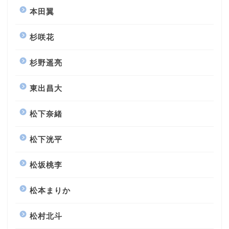
本田翼
杉咲花
杉野遥亮
東出昌大
松下奈緒
松下洸平
松坂桃李
松本まりか
松村北斗