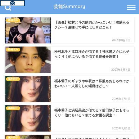
芸能Summary
松村北斗
【画像】松村北斗の筋肉がかっこいい！腹筋もセ
クシー？激痩せで手には吐きだこも！
2023年8月8日
松村北斗
松村北斗と江口洋介が似てる？神木隆之介にもそ
っくり！他にもいる？似てる俳優を調査！
2023年8月4日
福本莉子
福本莉子のギャラや年収は？私服もおしゃれでか
わいい！一人暮らしの場所はどこ？
2023年8月1日
福本莉子
福本莉子と浜辺美波が似てる？前田敦子にもそっ
くり！他にもいる？似てる女優を調査！
2023年8月1日
福本莉子