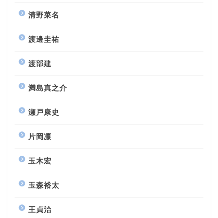
清野菜名
渡邊圭祐
渡部建
満島真之介
瀬戸康史
片岡凛
玉木宏
玉森裕太
王貞治