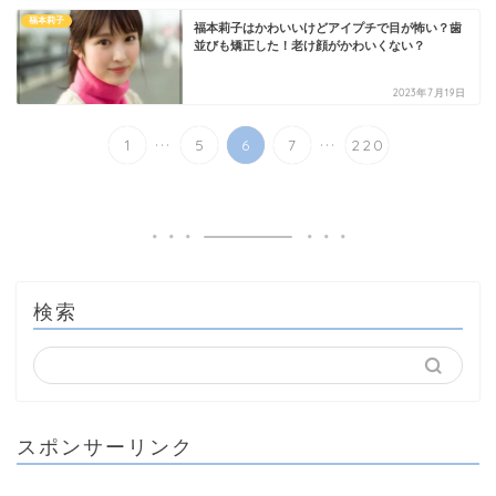
福本莉子
福本莉子はかわいいけどアイプチで目が怖い？歯
並びも矯正した！老け顔がかわいくない？
2023年7月19日
...
...
1
5
6
7
220
検索
スポンサーリンク