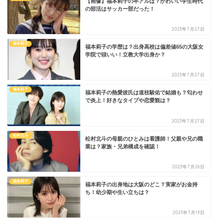
【画像】福本莉子の卒アルは？かわいい学生時代
の部活はサッカー部だった！
2023年7月27日
福本莉子
福本莉子の学歴は？出身高校は偏差値65の大阪女
学院で頭いい！立教大学出身か？
2023年7月27日
福本莉子
福本莉子の熱愛彼氏は道枝駿佑で結婚も？匂わせ
で炎上！好きなタイプや恋愛観は？
2023年7月27日
松村北斗
松村北斗の母親のひとみは看護師！父親や兄の職
業は？家族・兄弟構成を確認！
2023年7月26日
福本莉子
福本莉子の出身地は大阪のどこ？実家がお金持
ち！幼少期や生い立ちは？
2023年7月19日