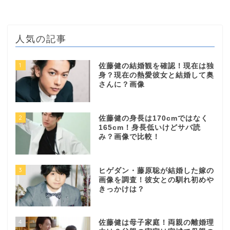
人気の記事
1
佐藤健の結婚観を確認！現在は独
身？現在の熱愛彼女と結婚して奥
さんに？画像
2
佐藤健の身長は170cmではなく
165cm！身長低いけどサバ読
み？画像で比較！
3
ヒゲダン・藤原聡が結婚した嫁の
画像を調査！彼女との馴れ初めや
きっかけは？
4
佐藤健は母子家庭！両親の離婚理