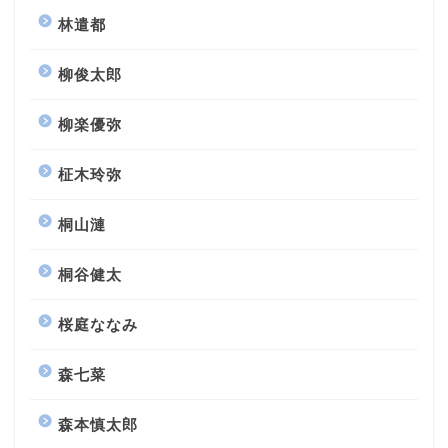
林遣都
柳俊太郎
柳楽優弥
柾木玲弥
桐山漣
桐谷健太
桜庭ななみ
森七菜
森本慎太郎