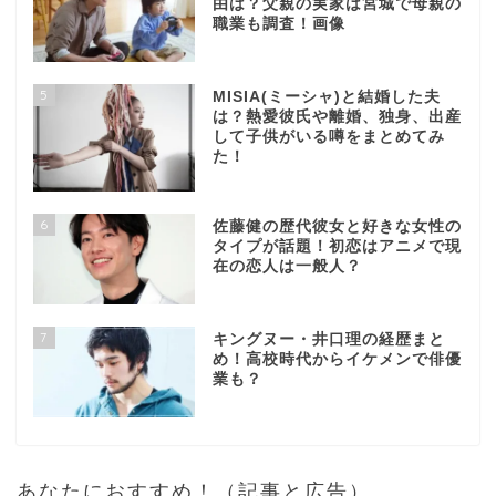
由は？父親の実家は宮城で母親の
職業も調査！画像
5
MISIA(ミーシャ)と結婚した夫
は？熱愛彼氏や離婚、独身、出産
して子供がいる噂をまとめてみ
た！
6
佐藤健の歴代彼女と好きな女性の
タイプが話題！初恋はアニメで現
在の恋人は一般人？
7
キングヌー・井口理の経歴まと
め！高校時代からイケメンで俳優
業も？
あなたにおすすめ！（記事と広告）