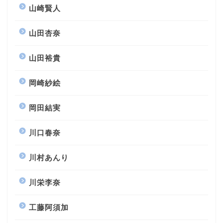
山崎賢人
山田杏奈
山田裕貴
岡崎紗絵
岡田結実
川口春奈
川村あんり
川栄李奈
工藤阿須加