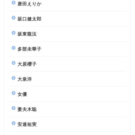
唐田えりか
坂口健太郎
坂東龍汰
多部未華子
大原櫻子
大泉洋
女優
妻夫木聡
安達祐実