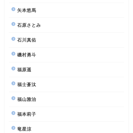
矢本悠馬
石原さとみ
石川真佑
磯村勇斗
福原遥
福士蒼汰
福山雅治
福本莉子
竜星涼