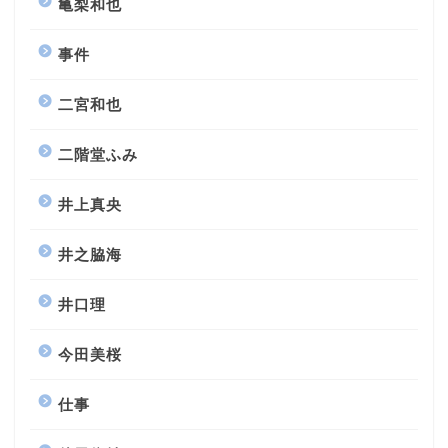
亀梨和也
事件
二宮和也
二階堂ふみ
井上真央
井之脇海
井口理
今田美桜
仕事